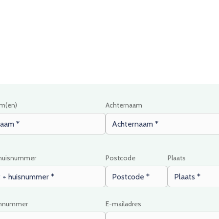
Contact met bewindwijzer
m(en)
Achternaam
 huisnummer
Postcode
Plaats
onnummer
E-mailadres