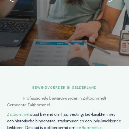
BEWINDVOERDER IN GELDERLAND
Professionele b
ewindvoerder in
Zaltbommel!
Gemeente Zaltbommel
Zaltbommel
staat bekend om haar vestingstad-karakter, met
een historische binnenstad, stadsmuren en een indrukwekkende
kerktoren. De stad is ook beroemd om
de Bommelse