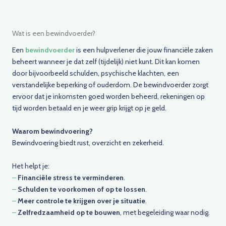
Wat is een bewindvoerder?
Een
bewindvoerder
is een hulpverlener die jouw financiële zaken
beheert wanneer je dat zelf (tijdelijk) niet kunt. Dit kan komen
door bijvoorbeeld schulden, psychische klachten, een
verstandelijke beperking of ouderdom. De bewindvoerder zorgt
ervoor dat je inkomsten goed worden beheerd, rekeningen op
tijd worden betaald en je weer grip krijgt op je geld.
Waarom bewindvoering?
Bewindvoering biedt rust, overzicht en zekerheid.
Het helpt je:
–
Financiële stress te verminderen
.
–
Schulden te voorkomen of op te lossen
.
–
Meer controle te krijgen over je situatie
.
–
Zelfredzaamheid op te bouwen
, met begeleiding waar nodig.