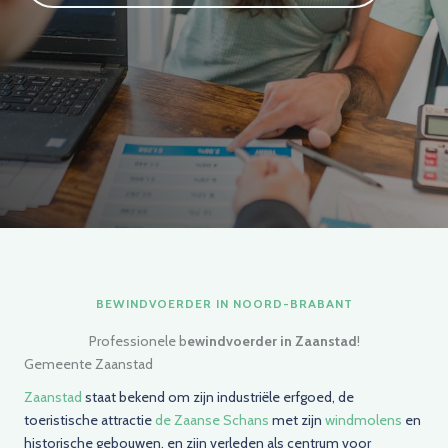
BEWINDVOERDER IN NOORD-BRABANT
Professionele b
ewindvoerder in Zaanstad
!
Gemeente Zaanstad
Zaanstad
staat bekend om zijn industriële erfgoed, de
toeristische attractie
de Zaanse Schans
met zijn
windmolens
en
historische gebouwen, en zijn verleden als centrum voor