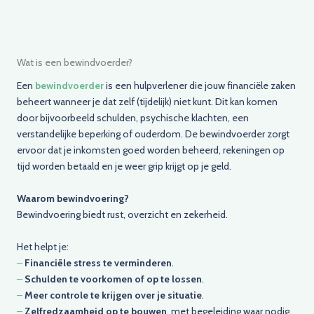
Wat is een bewindvoerder?
Een
bewindvoerder
is een hulpverlener die jouw financiële zaken
beheert wanneer je dat zelf (tijdelijk) niet kunt. Dit kan komen
door bijvoorbeeld schulden, psychische klachten, een
verstandelijke beperking of ouderdom. De bewindvoerder zorgt
ervoor dat je inkomsten goed worden beheerd, rekeningen op
tijd worden betaald en je weer grip krijgt op je geld.
Waarom bewindvoering?
Bewindvoering biedt rust, overzicht en zekerheid.
Het helpt je:
–
Financiële stress te verminderen
.
–
Schulden te voorkomen of op te lossen
.
–
Meer controle te krijgen over je situatie
.
–
Zelfredzaamheid op te bouwen
, met begeleiding waar nodig.