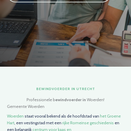
BEWINDVOERDER IN UTRECHT
Professionele b
ewindvoerder in
Woerden!
Gemeente Woerden
Woerden
staat vooral bekend als de hoofdstad van
het Groene
Hart
, een vestingstad met een
rijke Romeinse geschiedenis
en
een belangrijk
centrum voor kaas en