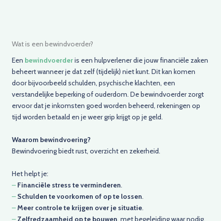
Wat is een bewindvoerder?
Een
bewindvoerder
is een hulpverlener die jouw financiële zaken
beheert wanneer je dat zelf (tijdelijk) niet kunt. Dit kan komen
door bijvoorbeeld schulden, psychische klachten, een
verstandelijke beperking of ouderdom. De bewindvoerder zorgt
ervoor dat je inkomsten goed worden beheerd, rekeningen op
tijd worden betaald en je weer grip krijgt op je geld.
Waarom bewindvoering?
Bewindvoering biedt rust, overzicht en zekerheid.
Het helpt je:
–
Financiële stress te verminderen
.
–
Schulden te voorkomen of op te lossen
.
–
Meer controle te krijgen over je situatie
.
–
Zelfredzaamheid op te bouwen
, met begeleiding waar nodig.