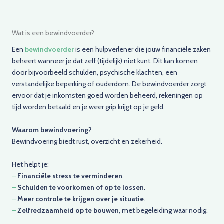
Wat is een bewindvoerder?
Een
bewindvoerder
is een hulpverlener die jouw financiële zaken
beheert wanneer je dat zelf (tijdelijk) niet kunt. Dit kan komen
door bijvoorbeeld schulden, psychische klachten, een
verstandelijke beperking of ouderdom. De bewindvoerder zorgt
ervoor dat je inkomsten goed worden beheerd, rekeningen op
tijd worden betaald en je weer grip krijgt op je geld.
Waarom bewindvoering?
Bewindvoering biedt rust, overzicht en zekerheid.
Het helpt je:
–
Financiële stress te verminderen
.
–
Schulden te voorkomen of op te lossen
.
–
Meer controle te krijgen over je situatie
.
–
Zelfredzaamheid op te bouwen
, met begeleiding waar nodig.