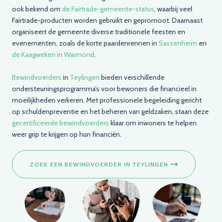
ook bekend om
de Fairtrade-gemeente-status
, waarbij veel
Fairtrade-producten worden gebruikt en gepromoot. Daarnaast
organiseert de gemeente diverse traditionele feesten en
evenementen, zoals de korte paardenrennen in
Sassenheim
en
de Kaagweken in Warmond
.
Bewindvoerders
in
Teylingen
bieden verschillende
ondersteuningsprogramma’s voor bewoners die financieel in
moeilijkheden verkeren. Met professionele begeleiding gericht
op schuldenpreventie en het beheren van geldzaken, staan deze
gecertificeerde bewindvoerders
klaar om inwoners te helpen
weer grip te krijgen op hun financiën.
ZOEK EEN BEWINDVOERDER IN TEYLINGEN