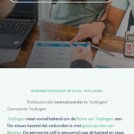
BEWINDVOERDER IN ZUID-HOLLAND
Professionele b
ewindvoerder in
Teylingen!
Gemeente Teylingen
Teylingen
staat vooral bekend om de
Ruïne van Teylingen,
een
13e-eeuws kasteel dat verbonden is met
gravin Jacoba van
Beieren
. De gemeente zelf is genoemd naar dit kasteel en staat