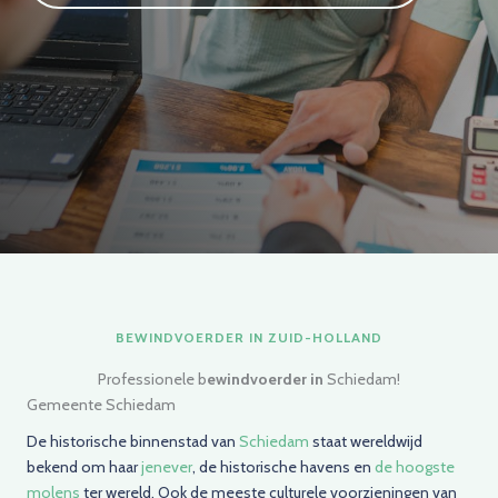
BEWINDVOERDER IN ZUID-HOLLAND
Professionele b
ewindvoerder in
Schiedam!
Gemeente Schiedam
De historische binnenstad van
Schiedam
staat wereldwijd
bekend om haar
jenever
, de historische havens en
de hoogste
molens
ter wereld. Ook de meeste culturele voorzieningen van