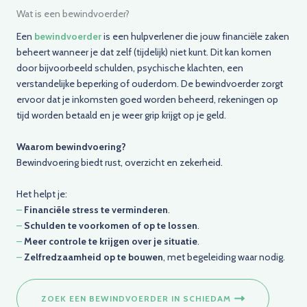
Wat is een bewindvoerder?
Een
bewindvoerder
is een hulpverlener die jouw financiële zaken
beheert wanneer je dat zelf (tijdelijk) niet kunt. Dit kan komen
door bijvoorbeeld schulden, psychische klachten, een
verstandelijke beperking of ouderdom. De bewindvoerder zorgt
ervoor dat je inkomsten goed worden beheerd, rekeningen op
tijd worden betaald en je weer grip krijgt op je geld.
Waarom bewindvoering?
Bewindvoering biedt rust, overzicht en zekerheid.
Het helpt je:
–
Financiële stress te verminderen
.
–
Schulden te voorkomen of op te lossen
.
–
Meer controle te krijgen over je situatie
.
–
Zelfredzaamheid op te bouwen
, met begeleiding waar nodig.
ZOEK EEN BEWINDVOERDER IN SCHIEDAM