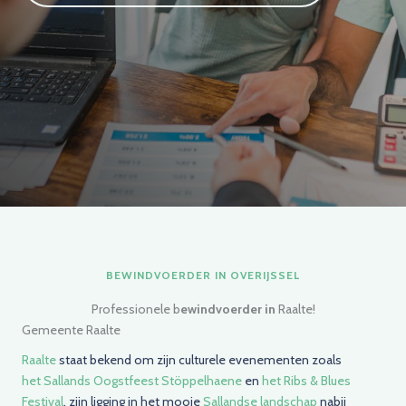
BEWINDVOERDER IN OVERIJSSEL
Professionele b
ewindvoerder in
Raalte!
Gemeente Raalte
Raalte
staat bekend om zijn culturele evenementen zoals
het Sallands Oogstfeest Stöppelhaene
en
het Ribs & Blues
Festival
, zijn ligging in het mooie
Sallandse landschap
nabij