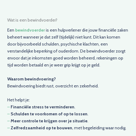
Wat is een bewindvoerder?
Een
bewindvoerder
is een hulpverlener die jouw financiële zaken
beheert wanneer je dat zelf (tijdelijk) niet kunt. Dit kan komen
door bijvoorbeeld schulden, psychische klachten, een
verstandelijke beperking of ouderdom. De bewindvoerder zorgt
ervoor dat je inkomsten goed worden beheerd, rekeningen op
tijd worden betaald en je weer grip krijgt op je geld.
Waarom bewindvoering?
Bewindvoering biedt rust, overzicht en zekerheid.
Het helpt je:
–
Financiële stress te verminderen
.
–
Schulden te voorkomen of op te lossen
.
–
Meer controle te krijgen over je situatie
.
–
Zelfredzaamheid op te bouwen
, met begeleiding waar nodig.