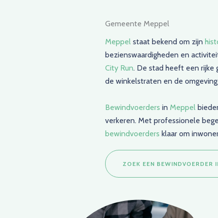
Gemeente Meppel
Meppel
staat bekend om zijn
his
bezienswaardigheden en activiteit
City
Run
. De stad heeft een rijk
de winkelstraten en de omgeving
Bewindvoerders
in
Meppel
bieden
verkeren. Met professionele bege
bewindvoerders
klaar om inwoners
ZOEK EEN BEWINDVOERDER I