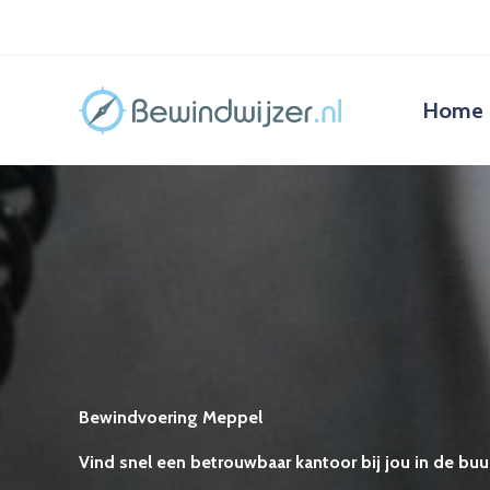
Ga
naar
de
inhoud
Home
Bewindvoering Meppel
Vind snel een betrouwbaar kantoor bij jou in de buur