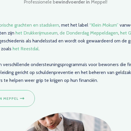
Professionele b
ewindvoerder in
Meppel!
torische grachten en stadskern
, met het label
“Klein Mokum”
vanwe
en zijn
het Drukkerijmuseum
,
de Donderdag Meppeldagen
,
het G
e geschiedenis als handelsstad en wordt ook gewaardeerd om de ge
 zoals
het Reestdal
.
 verschillende ondersteuningsprogramma’s voor bewoners die fin
leiding gericht op schuldenpreventie en het beheren van geldza
 te helpen weer grip te krijgen op hun financiën.
N MEPPEL