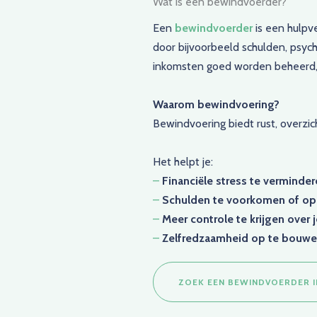
Wat is een bewindvoerder?
Een
bewindvoerder
is een hulpve
door bijvoorbeeld schulden, psyc
inkomsten goed worden beheerd, re
Waarom bewindvoering?
Bewindvoering biedt rust, overzic
Het helpt je:
–
Financiële stress te verminde
–
Schulden te voorkomen of op 
–
Meer controle te krijgen over j
–
Zelfredzaamheid op te bouw
ZOEK EEN BEWINDVOERDER I