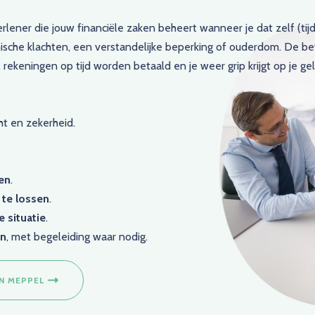
rlener die jouw financiële zaken beheert wanneer je dat zelf (tijd
hische klachten, een verstandelijke beperking of ouderdom. De be
keningen op tijd worden betaald en je weer grip krijgt op je gel
ht en zekerheid.
ren
.
te lossen
.
e situatie
.
en
, met begeleiding waar nodig.
N MEPPEL