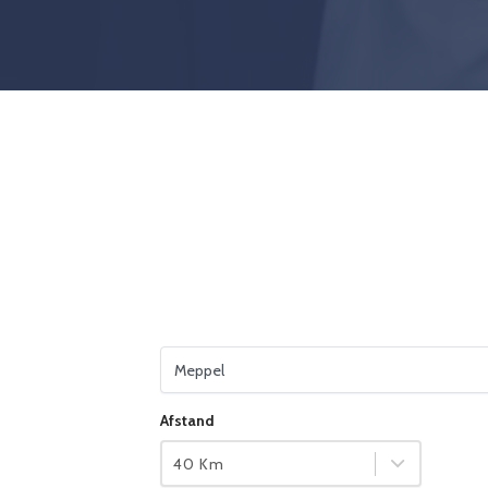
Vul je woonplaats in
Afstand
40 Km