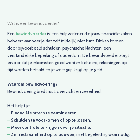
Wat is een bewindvoerder?
Een
bewindvoerder
is een hulpverlener die jouw financiële zaken
beheert wanneer je dat zelf (tijdelijk) niet kunt. Dit kan komen
door bijvoorbeeld schulden, psychische klachten, een
verstandelijke beperking of ouderdom. De bewindvoerder zorgt
ervoor dat je inkomsten goed worden beheerd, rekeningen op
tijd worden betaald en je weer grip krijgt op je geld.
Waarom bewindvoering?
Bewindvoering biedt rust, overzicht en zekerheid.
Het helpt je:
–
Financiële stress te verminderen
.
–
Schulden te voorkomen of op te lossen
.
–
Meer controle te krijgen over je situatie
.
–
Zelfredzaamheid op te bouwen
, met begeleiding waar nodig.