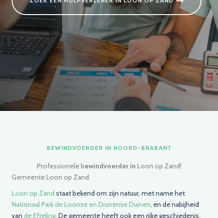
ZOEK EEN HULPVERLENER IN LOON OP ZAND
BEWINDVOERDER IN NOORD-BRABANT
Professionele b
ewindvoerder in
Loon op Zand!
Gemeente Loon op Zand
Loon op Zand
staat bekend om zijn natuur, met name het
Nationaal Park de Loonse en Drunense Duinen
, en de nabijheid
van
de Efteling
. De gemeente heeft ook een rijke geschiedenis,