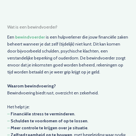
Wat is een bewindvoerder?
Een
bewindvoerder
is een hulpverlener die jouw financiële zaken
beheert wanneer je dat zelf (tijdelijk) niet kunt. Dit kan komen
door bijvoorbeeld schulden, psychische klachten, een
verstandelijke beperking of ouderdom. De bewindvoerder zorgt
ervoor dat je inkomsten goed worden beheerd, rekeningen op
tijd worden betaald en je weer grip krijgt op je geld.
Waarom bewindvoering?
Bewindvoering biedt rust, overzicht en zekerheid.
Het helpt je:
–
Financiële stress te verminderen
.
–
Schulden te voorkomen of op te lossen
.
–
Meer controle te krijgen over je situatie
.
–
Zelfredzaamheid op te bouwen
, met begeleiding waar nodig.