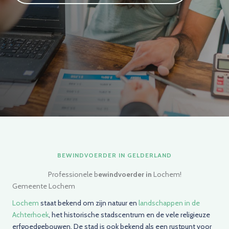
BEWINDVOERDER IN GELDERLAND
Professionele b
ewindvoerder in
Lochem!
Gemeente Lochem
Lochem
staat bekend om zijn natuur en
landschappen in de
Achterhoek
, het historische stadscentrum en de vele religieuze
erfgoedgebouwen. De stad is ook bekend als een rustpunt voor