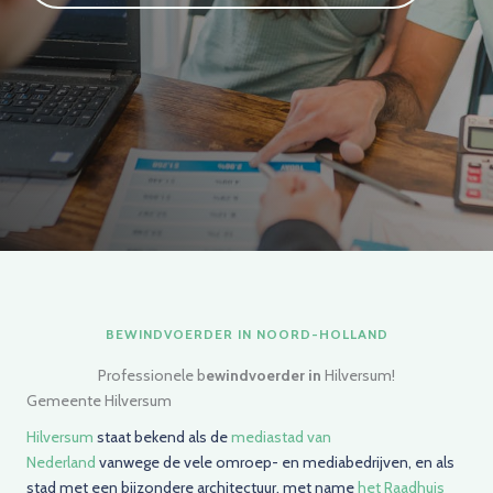
BEWINDVOERDER IN NOORD-HOLLAND
Professionele b
ewindvoerder in
Hilversum!
Gemeente Hilversum
Hilversum
staat bekend als de
mediastad van
Nederland
vanwege de vele omroep- en mediabedrijven, en als
stad met een bijzondere architectuur, met name
het Raadhuis