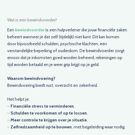
Wat is een bewindvoerder?
Een
bewindvoerder
is een hulpverlener die jouw financiële zaken
beheert wanneer je dat zelf (tijdelijk) niet kunt. Dit kan komen
door bijvoorbeeld schulden, psychische klachten, een
verstandelijke beperking of ouderdom. De bewindvoerder zorgt
ervoor dat je inkomsten goed worden beheerd, rekeningen op
tijd worden betaald en je weer grip krijgt op je geld.
Waarom bewindvoering?
Bewindvoering biedt rust, overzicht en zekerheid.
Het helpt je:
–
Financiële stress te verminderen
.
–
Schulden te voorkomen of op te lossen
.
–
Meer controle te krijgen over je situatie
.
–
Zelfredzaamheid op te bouwen
, met begeleiding waar nodig.