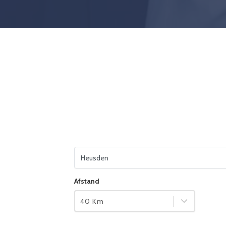
Vul je woonplaats in
Afstand
40 Km