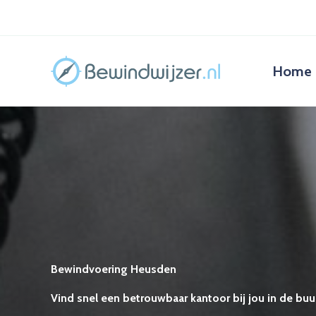
Ga
naar
de
inhoud
Home
Bewindvoering Heusden
Vind snel een betrouwbaar kantoor bij jou in de buur