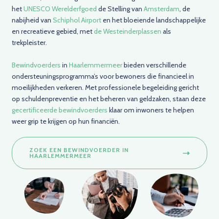
het
UNESCO Werelderfgoed
de Stelling van
Amsterdam
, de
nabijheid van
Schiphol Airport
en het bloeiende landschappelijke
en recreatieve gebied, met
de Westeinderplassen
als
trekpleister.
Bewindvoerders
in
Haarlemmermeer
bieden verschillende
ondersteuningsprogramma’s voor bewoners die financieel in
moeilijkheden verkeren. Met professionele begeleiding gericht
op schuldenpreventie en het beheren van geldzaken, staan deze
gecertificeerde bewindvoerders
klaar om inwoners te helpen
weer grip te krijgen op hun financiën.
ZOEK EEN BEWINDVOERDER IN
HAARLEMMERMEER