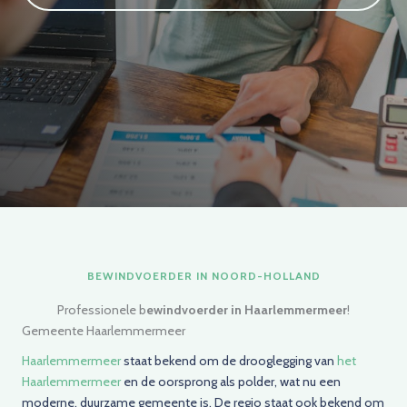
BEWINDVOERDER IN NOORD-HOLLAND
Professionele b
ewindvoerder in
Haarlemmermeer
!
Gemeente Haarlemmermeer
Haarlemmermeer
staat bekend om de drooglegging van
het
Haarlemmermeer
en de oorsprong als polder, wat nu een
moderne, duurzame gemeente is. De regio staat ook bekend om