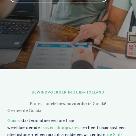
BEWINDVOERDER IN ZUID-HOLLAND
Professionele b
ewindvoerder in
Gouda!
Gemeente Gouda
Gouda
staat vooral bekend om haar
wereldberoemde
kaas en stroopwafels
, en heeft daarnaast een
rijke historie met een prachtig middeleeuws centrum,
de Sint-