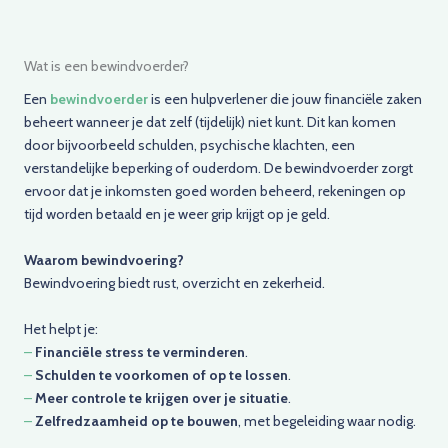
Wat is een bewindvoerder?
Een
bewindvoerder
is een hulpverlener die jouw financiële zaken
beheert wanneer je dat zelf (tijdelijk) niet kunt. Dit kan komen
door bijvoorbeeld schulden, psychische klachten, een
verstandelijke beperking of ouderdom. De bewindvoerder zorgt
ervoor dat je inkomsten goed worden beheerd, rekeningen op
tijd worden betaald en je weer grip krijgt op je geld.
Waarom bewindvoering?
Bewindvoering biedt rust, overzicht en zekerheid.
Het helpt je:
–
Financiële stress te verminderen
.
–
Schulden te voorkomen of op te lossen
.
–
Meer controle te krijgen over je situatie
.
–
Zelfredzaamheid op te bouwen
, met begeleiding waar nodig.