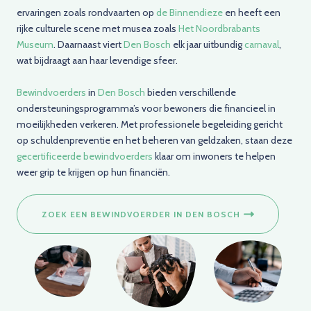
ervaringen zoals rondvaarten op
de Binnendieze
en heeft een
rijke culturele scene met musea zoals
Het Noordbrabants
Museum
. Daarnaast viert
Den Bosch
elk jaar uitbundig
carnaval
,
wat bijdraagt aan haar levendige sfeer.
Bewindvoerders
in
Den Bosch
bieden verschillende
ondersteuningsprogramma’s voor bewoners die financieel in
moeilijkheden verkeren. Met professionele begeleiding gericht
op schuldenpreventie en het beheren van geldzaken, staan deze
gecertificeerde bewindvoerders
klaar om inwoners te helpen
weer grip te krijgen op hun financiën.
ZOEK EEN BEWINDVOERDER IN DEN BOSCH