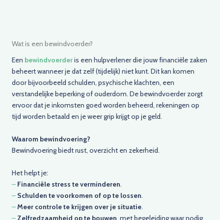
Wat is een bewindvoerder?
Een
bewindvoerder
is een hulpverlener die jouw financiële zaken
beheert wanneer je dat zelf (tijdelijk) niet kunt. Dit kan komen
door bijvoorbeeld schulden, psychische klachten, een
verstandelijke beperking of ouderdom. De bewindvoerder zorgt
ervoor dat je inkomsten goed worden beheerd, rekeningen op
tijd worden betaald en je weer grip krijgt op je geld.
Waarom bewindvoering?
Bewindvoering biedt rust, overzicht en zekerheid.
Het helpt je:
–
Financiële stress te verminderen
.
–
Schulden te voorkomen of op te lossen
.
–
Meer controle te krijgen over je situatie
.
–
Zelfredzaamheid op te bouwen
, met begeleiding waar nodig.