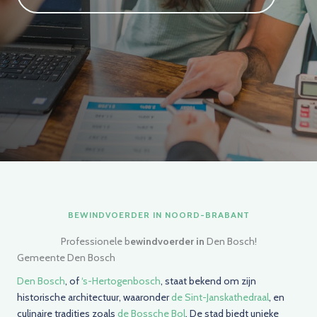
BEWINDVOERDER IN NOORD-BRABANT
Professionele b
ewindvoerder in
Den Bosch!
Gemeente Den Bosch
Den Bosch
, of
‘s-Hertogenbosch
, staat bekend om zijn
historische architectuur, waaronder
de Sint-Janskathedraal
, en
culinaire tradities zoals
de Bossche Bol
. De stad biedt unieke