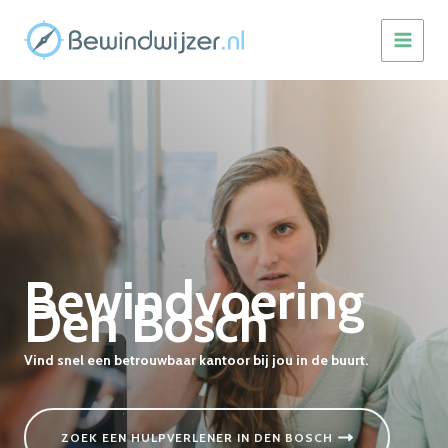
Ga
naar
MAIN
de
inhoud
MEN
Bewindvoering
Den Bosch
Vind snel een betrouwbaar kantoor bij jou in de buurt.
ZOEK EEN HULPVERLENER IN DEN BOSCH