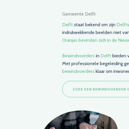
Gemeente Delft
​Delft
staat bekend om zijn
Delfts
indrukwekkende beelden niet va
Oranjes bevinden zich in de Nieu
Bewindvoerders
in
Delft
bieden v
Met professionele begeleiding g
bewindvoerders
klaar om inwoners
ZOEK EEN BEWINDVOERDER I