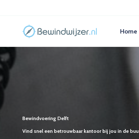
Ga
naar
de
inhoud
Home
Bewindvoering Delft
Vind snel een betrouwbaar kantoor bij jou in de buur