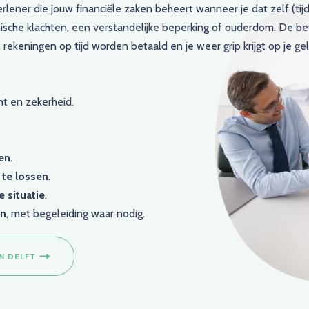
rlener die jouw financiële zaken beheert wanneer je dat zelf (tijd
hische klachten, een verstandelijke beperking of ouderdom. De be
keningen op tijd worden betaald en je weer grip krijgt op je gel
ht en zekerheid.
ren
.
te lossen
.
e situatie
.
en
, met begeleiding waar nodig.
N DELFT