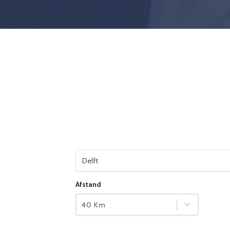
Vul je woonplaats in
Afstand
40 Km