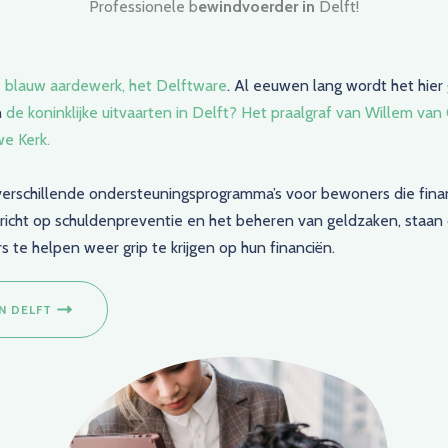
Professionele b
ewindvoerder in
Delft!
 blauw aardewerk, het Delftware
. Al eeuwen lang wordt het hier
n
de koninklijke uitvaarten in Delft? Het praalgraf van Willem van
we Kerk.
erschillende ondersteuningsprogramma’s voor bewoners die financ
ericht op schuldenpreventie en het beheren van geldzaken, staa
 te helpen weer grip te krijgen op hun financiën.
N DELFT