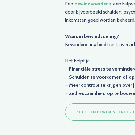
Een
bewindvoerder
is een hulpve
door bijvoorbeeld schulden, psyc
inkomsten goed worden beheerd, re
Waarom bewindvoering?
Bewindvoering biedt rust, overzic
Het helpt je:
–
Financiële stress te verminde
–
Schulden te voorkomen of op 
–
Meer controle te krijgen over j
–
Zelfredzaamheid op te bouw
ZOEK EEN BEWINDVOERDER I