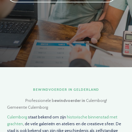
BEWINDVOERDER IN GELDERLAND
Professionele b
ewindvoerder in
Culemborg!
Gemeente Culemborg
Culemborg
staat bekend om zijn
historische binnenstad met
grachten
, de vele galerieën en ateliers en de creatieve sfeer. De
stad is ook bekend van zijn rijke geschiedenis als zelfstandige