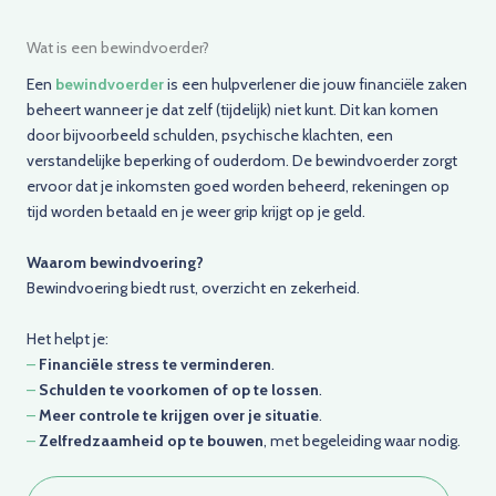
Wat is een bewindvoerder?
Een
bewindvoerder
is een hulpverlener die jouw financiële zaken
beheert wanneer je dat zelf (tijdelijk) niet kunt. Dit kan komen
door bijvoorbeeld schulden, psychische klachten, een
verstandelijke beperking of ouderdom. De bewindvoerder zorgt
ervoor dat je inkomsten goed worden beheerd, rekeningen op
tijd worden betaald en je weer grip krijgt op je geld.
Waarom bewindvoering?
Bewindvoering biedt rust, overzicht en zekerheid.
Het helpt je:
–
Financiële stress te verminderen
.
–
Schulden te voorkomen of op te lossen
.
–
Meer controle te krijgen over je situatie
.
–
Zelfredzaamheid op te bouwen
, met begeleiding waar nodig.