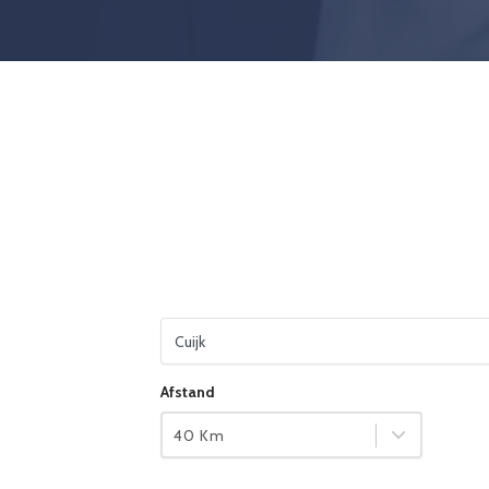
Vul je woonplaats in
Afstand
40 Km