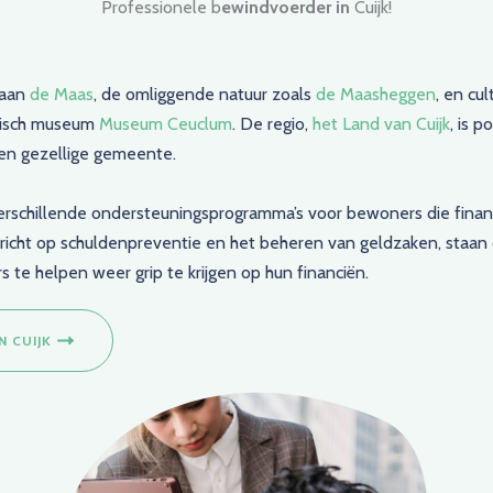
Professionele b
ewindvoerder in
Cuijk!
 aan
de Maas
, de omliggende natuur zoals
de Maasheggen
, en cu
risch museum
Museum Ceuclum
. De regio,
het Land van Cuijk
, is p
een gezellige gemeente.
rschillende ondersteuningsprogramma’s voor bewoners die financi
ericht op schuldenpreventie en het beheren van geldzaken, staa
 te helpen weer grip te krijgen op hun financiën.
 CUIJK