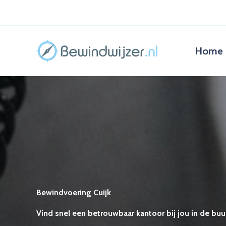
Ga
naar
de
inhoud
Home
Bewindvoering Cuijk
Vind snel een betrouwbaar kantoor bij jou in de buur