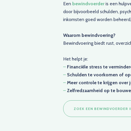
Een
bewindvoerder
is een hulpve
door bijvoorbeeld schulden, psyc
inkomsten goed worden beheerd, re
Waarom bewindvoering?
Bewindvoering biedt rust, overzic
Het helpt je:
–
Financiële stress te verminde
–
Schulden te voorkomen of op 
–
Meer controle te krijgen over j
–
Zelfredzaamheid op te bouw
ZOEK EEN BEWINDVOERDER IN