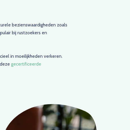
lturele bezienswaardigheden zoals
opulair bij rustzoekers en
eel in moeilijkheden verkeren.
n deze
gecertificeerde