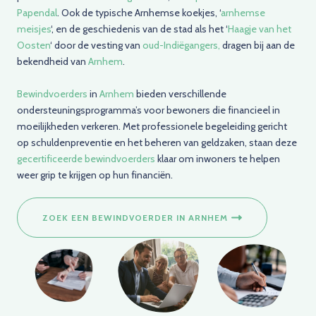
Papendal
. Ook de typische Arnhemse koekjes, ‘
arnhemse
meisjes
‘, en de geschiedenis van de stad als het ‘
Haagje van het
Oosten
‘ door de vesting van
oud-Indiëgangers,
dragen bij aan de
bekendheid van
Arnhem
.
Bewindvoerders
in
Arnhem
bieden verschillende
ondersteuningsprogramma’s voor bewoners die financieel in
moeilijkheden verkeren. Met professionele begeleiding gericht
op schuldenpreventie en het beheren van geldzaken, staan deze
gecertificeerde bewindvoerders
klaar om inwoners te helpen
weer grip te krijgen op hun financiën.
ZOEK EEN BEWINDVOERDER IN ARNHEM