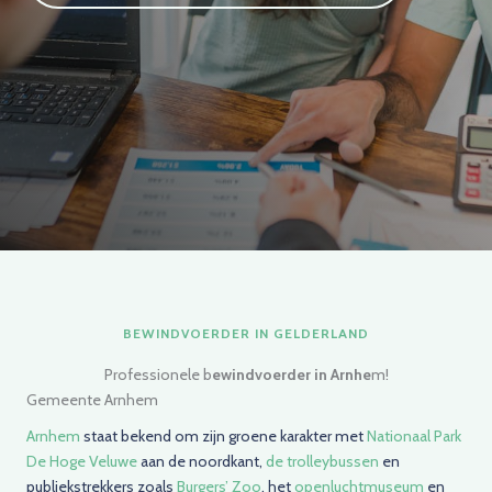
BEWINDVOERDER IN GELDERLAND
Professionele b
ewindvoerder in Arnhe
m!
Gemeente Arnhem
Arnhem
staat bekend om zijn groene karakter met
Nationaal Park
De Hoge Veluwe
aan de noordkant,
de trolleybussen
en
publiekstrekkers zoals
Burgers’ Zoo
, het
openluchtmuseum
en