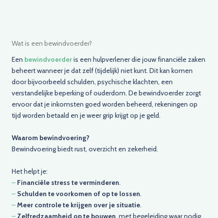
Wat is een bewindvoerder?
Een
bewindvoerder
is een hulpverlener die jouw financiële zaken
beheert wanneer je dat zelf (tijdelijk) niet kunt. Dit kan komen
door bijvoorbeeld schulden, psychische klachten, een
verstandelijke beperking of ouderdom. De bewindvoerder zorgt
ervoor dat je inkomsten goed worden beheerd, rekeningen op
tijd worden betaald en je weer grip krijgt op je geld.
Waarom bewindvoering?
Bewindvoering biedt rust, overzicht en zekerheid.
Het helpt je:
–
Financiële stress te verminderen
.
–
Schulden te voorkomen of op te lossen
.
–
Meer controle te krijgen over je situatie
.
–
Zelfredzaamheid op te bouwen
, met begeleiding waar nodig.