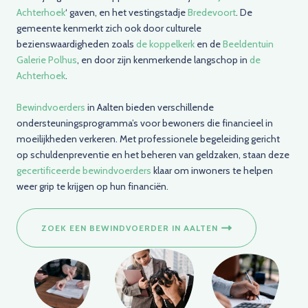
Achterhoek
‘ gaven, en het vestingstadje
Bredevoort
. De
gemeente kenmerkt zich ook door culturele
bezienswaardigheden zoals
de koppelkerk
en de
Beeldentuin
Galerie Polhus
, en door zijn kenmerkende langschop in
de
Achterhoek
.
Bewindvoerders
in Aalten bieden verschillende
ondersteuningsprogramma’s voor bewoners die financieel in
moeilijkheden verkeren. Met professionele begeleiding gericht
op schuldenpreventie en het beheren van geldzaken, staan deze
gecertificeerde bewindvoerders
klaar om inwoners te helpen
weer grip te krijgen op hun financiën.
ZOEK EEN BEWINDVOERDER IN AALTEN