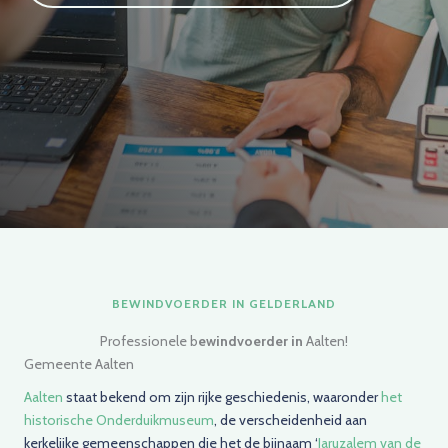
BEWINDVOERDER IN GELDERLAND
Professionele b
ewindvoerder in
Aalten!
Gemeente Aalten
Aalten
staat bekend om zijn rijke geschiedenis, waaronder
het
historische Onderduikmuseum
, de verscheidenheid aan
kerkelijke gemeenschappen die het de bijnaam ‘
Jaruzalem van de