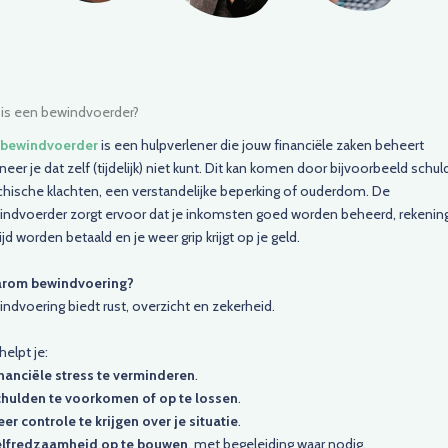
 is een bewindvoerder?
bewindvoerder
is een hulpverlener die jouw financiële zaken beheert
eer je dat zelf (tijdelijk) niet kunt. Dit kan komen door bijvoorbeeld schul
hische klachten, een verstandelijke beperking of ouderdom. De
indvoerder zorgt ervoor dat je inkomsten goed worden beheerd, rekenin
ijd worden betaald en je weer grip krijgt op je geld.
rom bewindvoering?
ndvoering biedt rust, overzicht en zekerheid.
helpt je:
nanciële stress te verminderen
.
hulden te voorkomen of op te lossen
.
er controle te krijgen over je situatie
.
lfredzaamheid op te bouwen
, met begeleiding waar nodig.